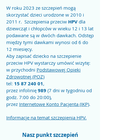
W roku 2023 ze szczepień mogą
skorzystać dzieci urodzone w 2010 i
2011 r. Szczepienia przeciw
HPV
dla
dziewcząt i chłopców w wieku 12 i 13 lat
podawane są w dwóch dawkach. Odstęp
między tymi dawkami wynosi od 6 do
12 miesięcy.
Aby zapisać dziecko na szczepienie
przeciw HPV wystarczy umówić wizytę:
w przychodni
Podstawowej Opieki
Zdrowotnej (POZ)
tel:
15 87 240 01
,
przez infolinię
989
(7 dni w tygodniu od
godz. 7:00 do 20:00),
przez
Internetowe Konto Pacjenta (IKP)
.
Informacje na temat szczepienia HPV.
Nasz punkt szczepień