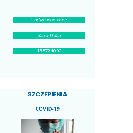
Umów teleporadę
605 510 605
15 872 40 00
SZCZEPIENIA
COVID-19