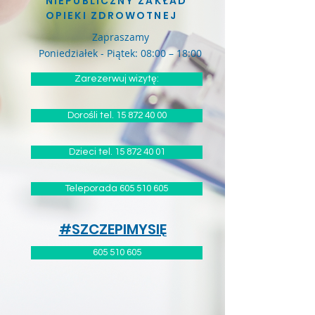
NIEPUBLICZNY ZAKŁAD
OPIEKI ZDROWOTNEJ
Zapraszamy
Poniedziałek - Piątek: 08:00 – 18:00
Zarezerwuj wizytę:
Dorośli tel. 15 872 40 00
Dzieci tel. 15 872 40 01
Teleporada 605 510 605
#SZCZEPIMYSIĘ
605 510 605